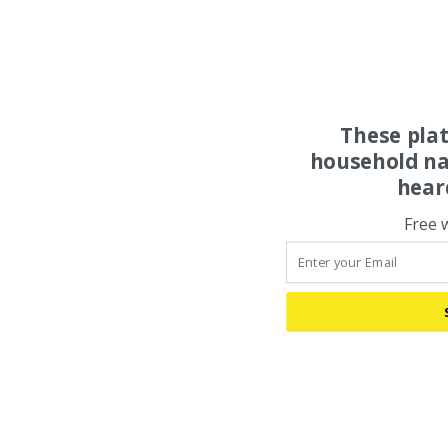
These pla
household na
hear
Free 