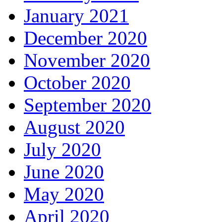
January 2021
December 2020
November 2020
October 2020
September 2020
August 2020
July 2020
June 2020
May 2020
April 2020