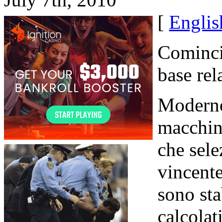
[
Englis
Cominci
base rel
Moderno
macchin
che sel
vincente
sono sta
calcolat