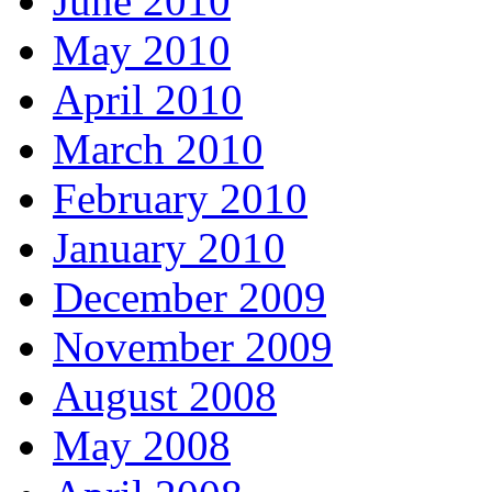
June 2010
May 2010
April 2010
March 2010
February 2010
January 2010
December 2009
November 2009
August 2008
May 2008