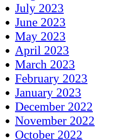
July 2023
June 2023
May 2023
April 2023
March 2023
February 2023
January 2023
December 2022
November 2022
October 2022