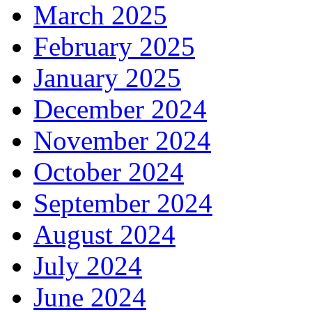
March 2025
February 2025
January 2025
December 2024
November 2024
October 2024
September 2024
August 2024
July 2024
June 2024