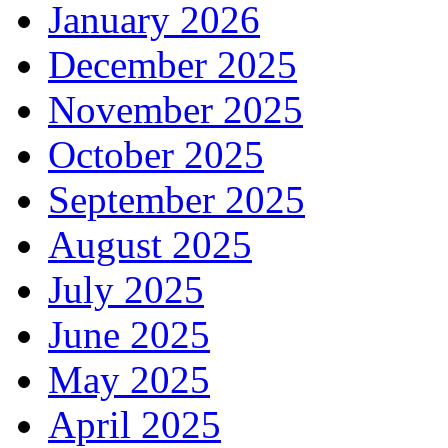
January 2026
December 2025
November 2025
October 2025
September 2025
August 2025
July 2025
June 2025
May 2025
April 2025