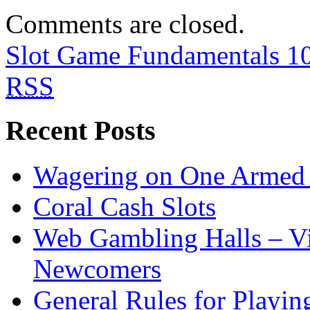
Comments are closed.
Slot Game Fundamentals 1
RSS
Recent Posts
Wagering on One Armed 
Coral Cash Slots
Web Gambling Halls – Vi
Newcomers
General Rules for Playin