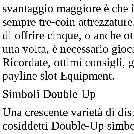
svantaggio maggiore è che 
sempre tre-coin attrezzature
di offrire cinque, o anche ot
una volta, è necessario gioc
Ricordate, ottimi consigli, g
payline slot Equipment.
Simboli Double-Up
Una crescente varietà di dis
cosiddetti Double-Up simbol