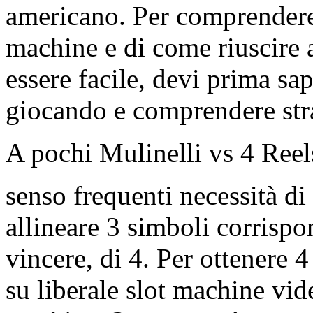
americano. Per comprendere 
machine e di come riuscire 
essere facile, devi prima sape
giocando e comprendere str
A pochi Mulinelli vs 4 Reel
senso frequenti necessità di
allineare 3 simboli corrisp
vincere, di 4. Per ottenere 4
su liberale slot machine vid