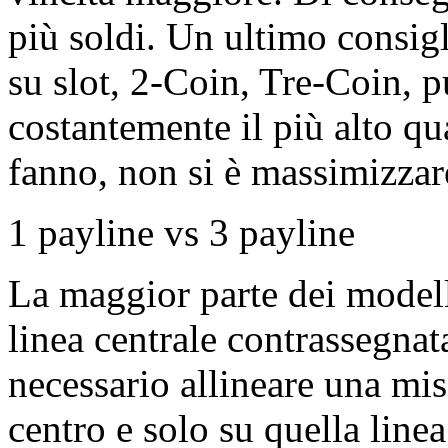
più soldi. Un ultimo consigl
su slot, 2-Coin, Tre-Coin, p
costantemente il più alto qu
fanno, non si è massimizzare
1 payline vs 3 payline
La maggior parte dei modell
linea centrale contrassegna
necessario allineare una mis
centro e solo su quella line