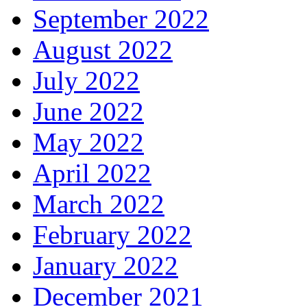
September 2022
August 2022
July 2022
June 2022
May 2022
April 2022
March 2022
February 2022
January 2022
December 2021