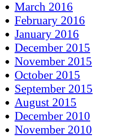
March 2016
February 2016
January 2016
December 2015
November 2015
October 2015
September 2015
August 2015
December 2010
November 2010