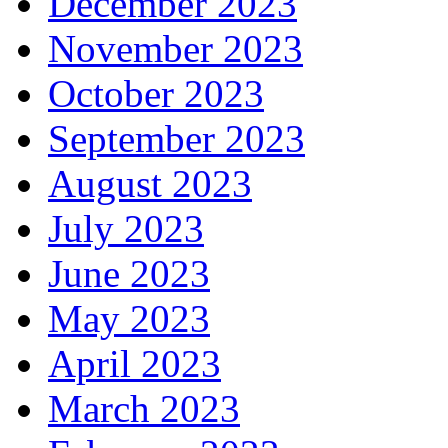
December 2023
November 2023
October 2023
September 2023
August 2023
July 2023
June 2023
May 2023
April 2023
March 2023