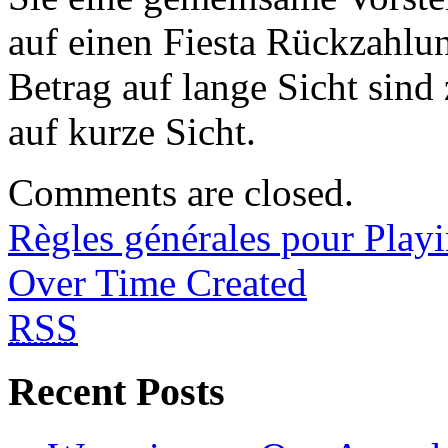
auf einen Fiesta Rückzahlu
Betrag auf lange Sicht sind
auf kurze Sicht.
Comments are closed.
Règles générales pour Playi
Over Time Created
RSS
Recent Posts