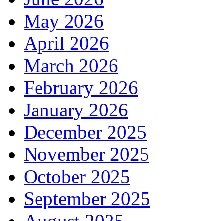
May 2026
April 2026
March 2026
February 2026
January 2026
December 2025
November 2025
October 2025
September 2025
August 2025