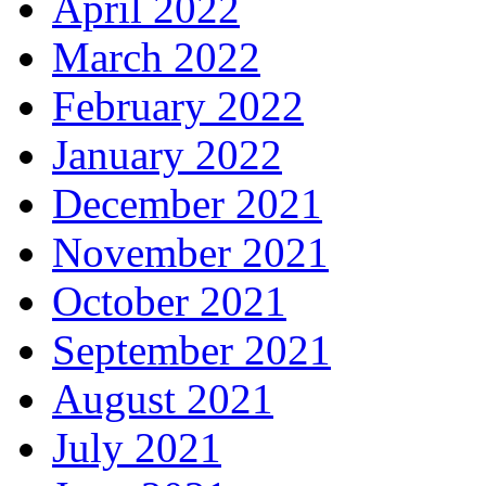
April 2022
March 2022
February 2022
January 2022
December 2021
November 2021
October 2021
September 2021
August 2021
July 2021