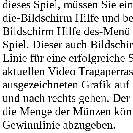
dieses Spiel, müssen Sie ei
die-Bildschirm Hilfe und be
Bildschirm Hilfe des-Menü 
Spiel. Dieser auch Bildschi
Linie für eine erfolgreiche
aktuellen Video Tragaperras
ausgezeichneten Grafik auf 
und nach rechts gehen. Der 
die Menge der Münzen könne
Gewinnlinie abzugeben.