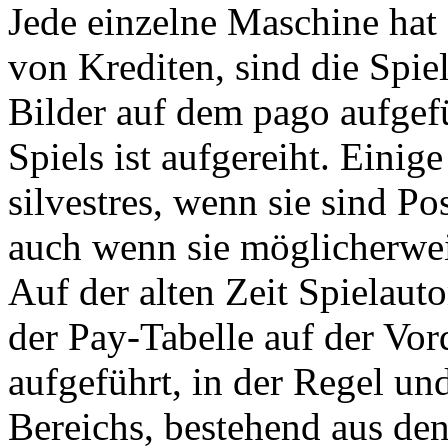
Jede einzelne Maschine hat 
von Krediten, sind die Spie
Bilder auf dem pago aufgefü
Spiels ist aufgereiht. Einig
silvestres, wenn sie sind Pos
auch wenn sie möglicherwei
Auf der alten Zeit Spielauto
der Pay-Tabelle auf der Vor
aufgeführt, in der Regel un
Bereichs, bestehend aus de