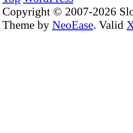
Copyright © 2007-2026 Slo
Theme by
NeoEase
. Valid
X