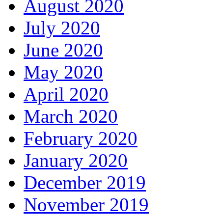
August 2020
July 2020
June 2020
May 2020
April 2020
March 2020
February 2020
January 2020
December 2019
November 2019